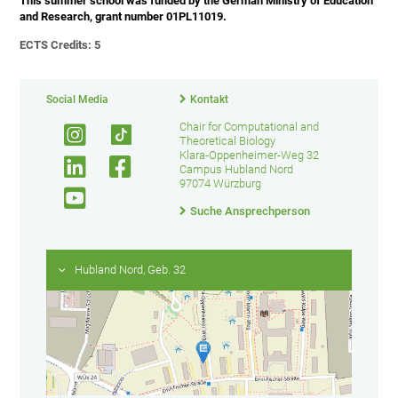
This summer school was funded by the German Ministry of Education
and Research, grant number 01PL11019.
ECTS Credits: 5
Social Media
Kontakt
Chair for Computational and
Theoretical Biology
Klara-Oppenheimer-Weg 32
Campus Hubland Nord
97074 Würzburg
Suche Ansprechperson
Hubland Nord, Geb. 32