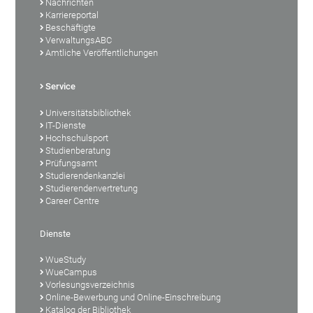
Nachrichten
Karriereportal
Beschäftigte
VerwaltungsABC
Amtliche Veröffentlichungen
Service
Universitätsbibliothek
IT-Dienste
Hochschulsport
Studienberatung
Prüfungsamt
Studierendenkanzlei
Studierendenvertretung
Career Centre
Dienste
WueStudy
WueCampus
Vorlesungsverzeichnis
Online-Bewerbung und Online-Einschreibung
Katalog der Bibliothek