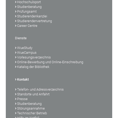
Hochschulsport
Studienberatung
Prüfungsamt
Studierendenkanzlei
Studierendenvertretung
Career Centre
Dienste
WueStudy
WueCampus
Vorlesungsverzeichnis
Online-Bewerbung und Online-Einschreibung
Katalog der Bibliothek
Kontakt
Telefon- und Adressverzeichnis
Standorte und Anfahrt
Presse
Studienberatung
Störungsannahme
Technischer Betrieb
Hilfe im Notfall