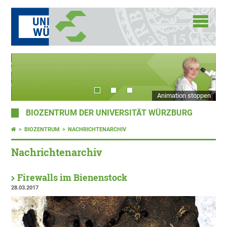
Animation stoppen
BIOZENTRUM DER UNIVERSITÄT WÜRZBURG
BIOZENTRUM
NACHRICHTENARCHIV
Nachrichtenarchiv
Firewalls im Bienenstock
28.03.2017