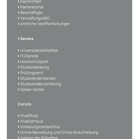
Nachrichten
Karriereportal
Beschäftigte
VerwaltungsABC
Amtliche Veröffentlichungen
Service
Universitätsbibliothek
IT-Dienste
Hochschulsport
Studienberatung
Prüfungsamt
Studierendenkanzlei
Studierendenvertretung
Career Centre
Dienste
WueStudy
WueCampus
Vorlesungsverzeichnis
Online-Bewerbung und Online-Einschreibung
Katalog der Bibliothek