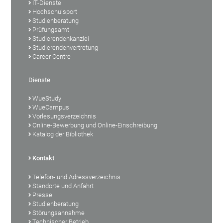
IT-Dienste
Hochschulsport
Studienberatung
Prüfungsamt
Studierendenkanzlei
Studierendenvertretung
Career Centre
Dienste
WueStudy
WueCampus
Vorlesungsverzeichnis
Online-Bewerbung und Online-Einschreibung
Katalog der Bibliothek
Kontakt
Telefon- und Adressverzeichnis
Standorte und Anfahrt
Presse
Studienberatung
Störungsannahme
Technischer Betrieb