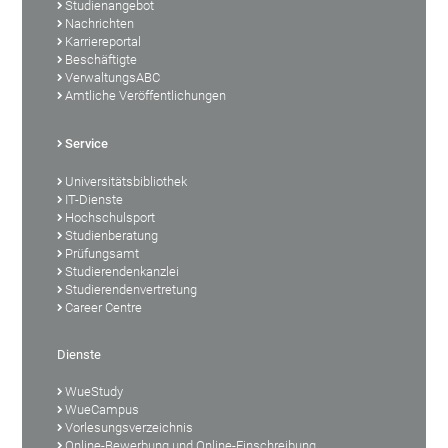
Studienangebot
Nachrichten
Karriereportal
Beschäftigte
VerwaltungsABC
Amtliche Veröffentlichungen
Service
Universitätsbibliothek
IT-Dienste
Hochschulsport
Studienberatung
Prüfungsamt
Studierendenkanzlei
Studierendenvertretung
Career Centre
Dienste
WueStudy
WueCampus
Vorlesungsverzeichnis
Online-Bewerbung und Online-Einschreibung