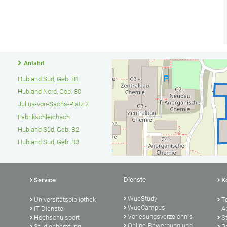
Anfahrt
Hubland Süd, Geb. B1
Hubland Nord, Geb. 80
Julius-von-Sachs-Platz 2
Fabrikschleichach
Hubland Süd, Geb. B2
Hubland Süd, Geb. B3
Dienste
Service
K
WueStudy
Universitätsbibliothek
T
WueCampus
IT-Dienste
A
Vorlesungsverzeichnis
Hochschulsport
S
Online-Bewerbung und
Studienberatung
P