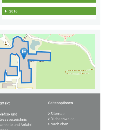
2016
Seitenoptionen
ontakt
Sitemap
elefon- und
Bildnachweise
dressverzeichnis
Nach oben
tandorte und Anfahrt
resse