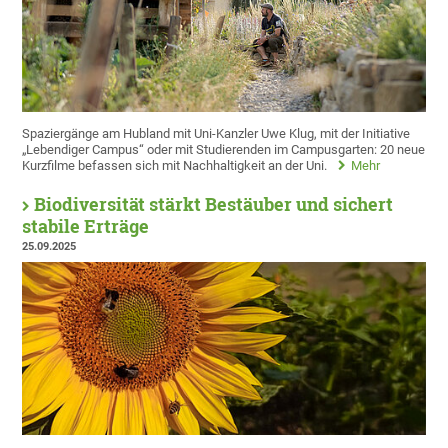
Spaziergänge am Hubland mit Uni-Kanzler Uwe Klug, mit der Initiative
„Lebendiger Campus“ oder mit Studierenden im Campusgarten: 20 neue
Kurzfilme befassen sich mit Nachhaltigkeit an der Uni.
Mehr
Biodiversität stärkt Bestäuber und sichert
stabile Erträge
25.09.2025