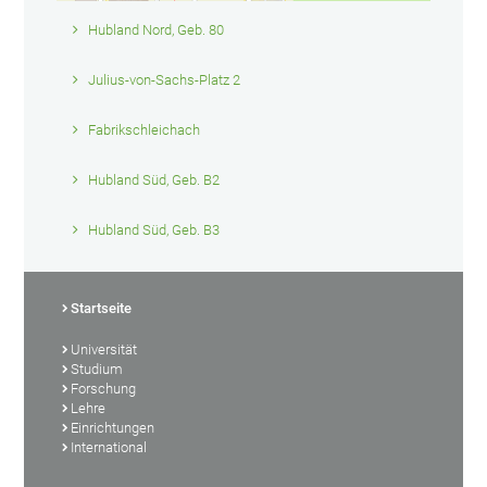
Hubland Nord, Geb. 80
Julius-von-Sachs-Platz 2
Fabrikschleichach
Hubland Süd, Geb. B2
Hubland Süd, Geb. B3
Startseite
Universität
Studium
Forschung
Lehre
Einrichtungen
International