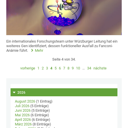
Ein internationales Forschungsteam unter Würzburger Leitung hat ein
weiteres Gen identifiziert, dessen funktioneller Ausfall zu Fanconi-
Anämie führt.
Mehr
Seite 4 von 34.
vorherige
1
2
3
4
5
6
7
8
9
10
…
34
nächste
2026
August 2026
(1 Eintrag)
Juli 2026
(5 Einträge)
Juni 2026
(5 Einträge)
Mai 2026
(6 Einträge)
April 2026
(6 Einträge)
März 2026
(8 Einträge)