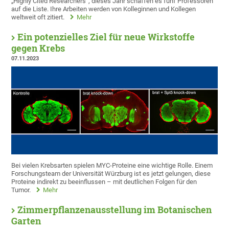
„Highly Cited Researchers“, dieses Jahr schaffen es fünf Professoren
auf die Liste. Ihre Arbeiten werden von Kolleginnen und Kollegen
weltweit oft zitiert.
Mehr
Ein potenzielles Ziel für neue Wirkstoffe
gegen Krebs
07.11.2023
Bei vielen Krebsarten spielen MYC-Proteine eine wichtige Rolle. Einem
Forschungsteam der Universität Würzburg ist es jetzt gelungen, diese
Proteine indirekt zu beeinflussen – mit deutlichen Folgen für den
Tumor.
Mehr
Zimmerpflanzenausstellung im Botanischen
Garten