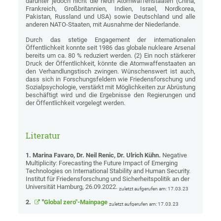
darunter jedoch nicht die neun Atomwaffenstaaten (China,
Frankreich, Großbritannien, Indien, Israel, Nordkorea,
Pakistan, Russland und USA) sowie Deutschland und alle
anderen NATO-Staaten, mit Ausnahme der Niederlande.
Durch das stetige Engagement der internationalen
Öffentlichkeit konnte seit 1986 das globale nukleare Arsenal
bereits um ca. 80 % reduziert werden. (2) Ein noch stärkerer
Druck der Öffentlichkeit, könnte die Atomwaffenstaaten an
den Verhandlungstisch zwingen. Wünschenswert ist auch,
dass sich in Forschungsfeldern wie Friedensforschung und
Sozialpsychologie, verstärkt mit Möglichkeiten zur Abrüstung
beschäftigt wird und die Ergebnisse den Regierungen und
der Öffentlichkeit vorgelegt werden.
Literatur
1. Marina Favaro, Dr. Neil Renic, Dr. Ulrich Kühn.
Negative
Multiplicity: Forecasting the Future Impact of Emerging
Technologies on International Stability and Human Security.
Institut für Friedensforschung und Sicherheitspolitik an der
Universität Hamburg, 26.09.2022.
zuletzt aufgerufen am: 17.03.23
2.
"
Global zero"-Mainpage
zuletzt aufgerufen am: 17.03.23