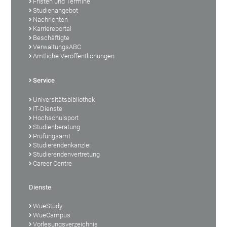
Fristen und Termine
Studienangebot
Nachrichten
Karriereportal
Beschäftigte
VerwaltungsABC
Amtliche Veröffentlichungen
Service
Universitätsbibliothek
IT-Dienste
Hochschulsport
Studienberatung
Prüfungsamt
Studierendenkanzlei
Studierendenvertretung
Career Centre
Dienste
WueStudy
WueCampus
Vorlesungsverzeichnis