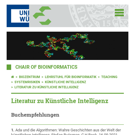
CHAIR OF BIOINFORMATICS
BIOZENTRUM
LEHRSTUHL FÜR BIOINFORMATIK
TEACHING
SYSTEMRISIKEN
KÜNSTLICHE INTELLIGENZ
LITERATUR ZU KÜNSTLICHE INTELLIGENZ
Literatur zu Künstliche Intelligenz
Buchempfehlungen
1.
Ada und die Algorithmen: Wahre Geschichten aus der Welt der
künstlichen Intelligenz, Stefan Buijsman. C.H.Beck, 16.09.2021.