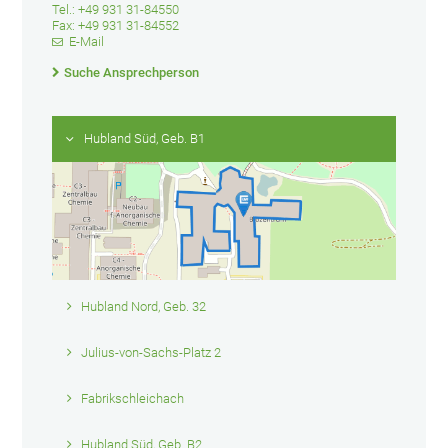
Tel.: +49 931 31-84550
Fax: +49 931 31-84552
E-Mail
Suche Ansprechperson
Hubland Süd, Geb. B1
Hubland Nord, Geb. 32
Julius-von-Sachs-Platz 2
Fabrikschleichach
Hubland Süd, Geb. B2