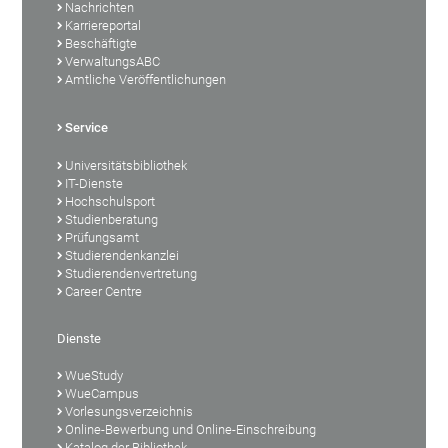
Nachrichten
Karriereportal
Beschäftigte
VerwaltungsABC
Amtliche Veröffentlichungen
Service
Universitätsbibliothek
IT-Dienste
Hochschulsport
Studienberatung
Prüfungsamt
Studierendenkanzlei
Studierendenvertretung
Career Centre
Dienste
WueStudy
WueCampus
Vorlesungsverzeichnis
Online-Bewerbung und Online-Einschreibung
Katalog der Bibliothek