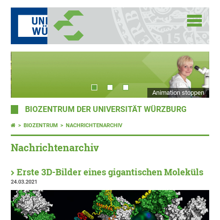
Animation stoppen
BIOZENTRUM DER UNIVERSITÄT WÜRZBURG
BIOZENTRUM
NACHRICHTENARCHIV
Nachrichtenarchiv
Erste 3D-Bilder eines gigantischen Moleküls
24.03.2021