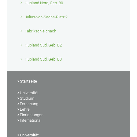
Hubland Nord, Geb. 80
Julius-von-Sachs-Platz 2
Fabrikschleichach
Hubland Süd, Geb. B2
Hubland Süd, Geb. B3
Startseite
Universität
Studium
Forschung
Lehre
Einrichtungen
International
Universität