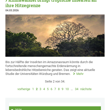
Klimawandel bringt tropische Insekten an
ihre Hitzegrenze
04.03.2026
Bis zur Hälfte der Insekten im Amazonasraum könnte durch die
fortschreitende menschengemachte Erderwärmung in
lebensbedrohliche Hitzebereiche geraten. Das zeigt eine aktuelle
Studie der Universitäten Würzburg und Bremen.
Mehr
Seite 2 von 34.
vorherige
1
2
3
4
5
6
7
8
9
10
…
34
nächste
2026