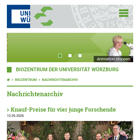
Animation stoppen
BIOZENTRUM DER UNIVERSITÄT WÜRZBURG
BIOZENTRUM
NACHRICHTENARCHIV
Nachrichtenarchiv
Knauf-Preise für vier junge Forschende
12.05.2026