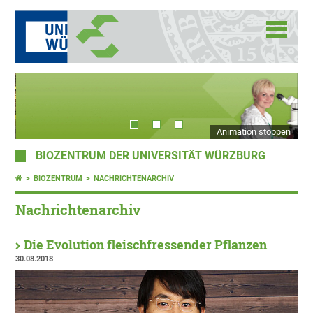
Animation stoppen
BIOZENTRUM DER UNIVERSITÄT WÜRZBURG
BIOZENTRUM
NACHRICHTENARCHIV
Nachrichtenarchiv
Die Evolution fleischfressender Pflanzen
30.08.2018