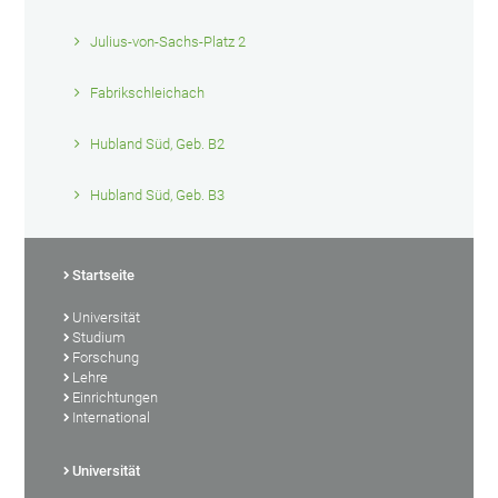
Julius-von-Sachs-Platz 2
Fabrikschleichach
Hubland Süd, Geb. B2
Hubland Süd, Geb. B3
Startseite
Universität
Studium
Forschung
Lehre
Einrichtungen
International
Universität