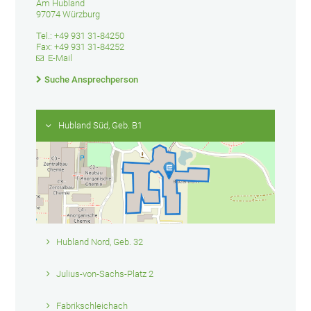
Am Hubland
97074 Würzburg
Tel.: +49 931 31-84250
Fax: +49 931 31-84252
E-Mail
Suche Ansprechperson
Hubland Süd, Geb. B1
Hubland Nord, Geb. 32
Julius-von-Sachs-Platz 2
Fabrikschleichach