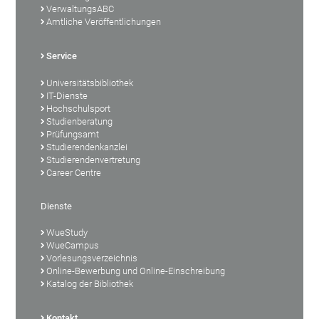
VerwaltungsABC
Amtliche Veröffentlichungen
Service
Universitätsbibliothek
IT-Dienste
Hochschulsport
Studienberatung
Prüfungsamt
Studierendenkanzlei
Studierendenvertretung
Career Centre
Dienste
WueStudy
WueCampus
Vorlesungsverzeichnis
Online-Bewerbung und Online-Einschreibung
Katalog der Bibliothek
Kontakt