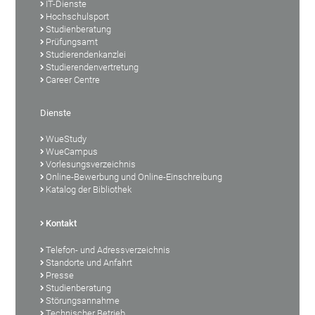
IT-Dienste
Hochschulsport
Studienberatung
Prüfungsamt
Studierendenkanzlei
Studierendenvertretung
Career Centre
Dienste
WueStudy
WueCampus
Vorlesungsverzeichnis
Online-Bewerbung und Online-Einschreibung
Katalog der Bibliothek
Kontakt
Telefon- und Adressverzeichnis
Standorte und Anfahrt
Presse
Studienberatung
Störungsannahme
Technischer Betrieb